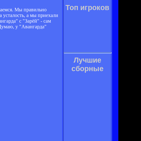
Топ игроков
ываемся. Мы правильно
а усталость, а мы приехали
нгарда" с "Зарёй" - сам
 Думаю, у "Авангарда"
Лучшие
сборные