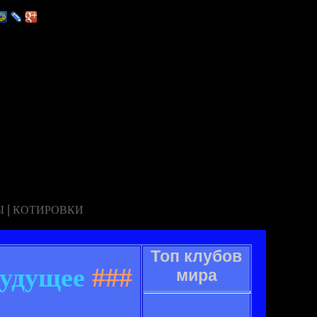
|
Ы
КОТИРОВКИ
Топ клубов
будущее
###
мира