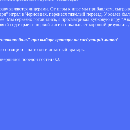
 праву являются лидерами. От игры к игре мы прибавляем, сыгр
рд" играл в Черновцах, перенеся тяжёлый переезд. У хозяев был
жее. Мы серьёзно готовились, я просматривал кубковую игру "Ава
рвый год играет в первой лиге и показывает хороший результат.
"головная боль" при выборе вратаря на следующий матч?
о позицию – на то он и опытный вратарь.
авершился победой гостей 0:2.