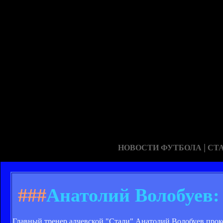
|
НОВОСТИ ФУТБОЛА
СТ
###
Анатолий Волобуев:
Главный тренер алчевской "Стали" Анатолий Волобуев прок