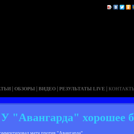
|
|
|
|
АТЬИ
ОБЗОРЫ
ВИДЕО
РЕЗУЛЬТАТЫ LIVE
КОНТАКТ
 У "Авангарда" хорошее 
омментировал матч против "Авангарда".