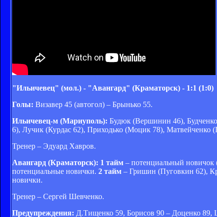
"Ильичевец" (мол.) - "Авангард" (Краматорск) - 1:1 (1:0)
Голы:
Визавер 45 (автогол) – Брынько 55.
Ильичевец-м (Мариуполь):
Будюк (Вершинин 46), Будченко,
6), Лучик (Курдас 62), Приходько (Моцик 78), Матвейченко (
Тренер – Эдуард Хавров.
Авангард (Краматорск): 1 тайм
– потенциальный новичок (
потенциальные новички.
2 тайм
– Гришин (Пуговкин 62), Кр
новички.
Тренер – Сергей Шевченко.
Предупреждения:
Д.Тищенко 59, Борисов 90 – Доценко 89, 