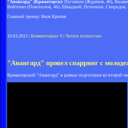
"Авангард" (Краматорск):
Пуговкин (Жданков, 46), Визаве
Войтенко (Покотилюк, 46), Швыдкий, Печенкин, Свиридов, К
Главный тренер: Яков Крипак
10.03.2015 |
Комментарии: 0
|
Читать полностью
"Авангард" провел спарринг с молод
Краматорский "Авангард" в рамках подготовки ко второй ча