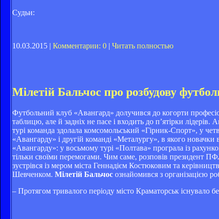
Судьи:
10.03.2015 |
Комментарии: 0
|
Читать полностью
Мілетій Бальчос про розбудову футбол
Футбольний клуб «Авангард» долучився до когорти професіона
таблицю, але й задніх не пасе і входить до п’ятірки лідерів
турі команда здолала комсомольський «Гірник-Спорт», у четве
«Авангарду» і другій команді «Металургу», в якого новачки
«Авангарду»: у восьмому турі «Полтава» програла із рахунко
тільки своїми перемогами. Чим саме, розповів президент ПФЛ
зустрівся із мером міста Геннадієм Костюковим та керівни
Шевченком.
Мілетій Бальчос
ознайомився з організацією ро
– Протягом тривалого періоду місто Краматорськ існувало бе