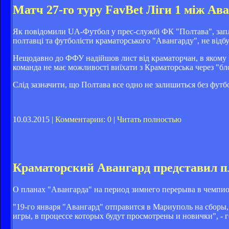
Матч 27-го туру FavBet Ліги 1 між Ав
Як повідомили UA-Футбол у прес-службі ФК "Полтава", заплан
полтавці та футболісти краматорського "Авангарду", не відбу
Нещодавно до ФФУ надійшов лист від краматорчан, в якому к
команда не має можливості виїхати з Краматорська через "
Слід зазначити, що Полтава все одно не залишиться без футб
10.03.2015 |
Комментарии: 0
|
Читать полностью
Краматорский Авангард представил 
О планах "Авангарда" на период зимнего перерыва в чемпио
"19-го января "Авангард" отправится в Мариуполь на сборы, 
игры, в процессе которых будут просмотрены и новички", - 