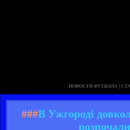
|
НОВОСТИ ФУТБОЛА
СТ
###
В Ужгороді довко
розпочали