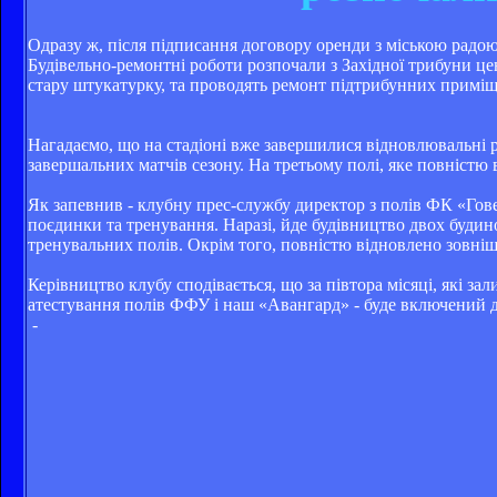
Одразу ж, після підписання договору оренди з міською радою
Будівельно-ремонтні роботи розпочали з Західної трибуни цен
стару штукатурку, та проводять ремонт підтрибунних приміще
Нагадаємо, що на стадіоні вже завершилися відновлювальні 
завершальних матчів сезону. На третьому полі, яке повністю 
Як запевнив - клубну прес-службу директор з полів ФК «Гов
поєдинки та тренування. Наразі, йде будівництво двох будин
тренувальних полів. Окрім того, повністю відновлено зовн
Керівництво клубу сподівається, що за півтора місяці, які за
атестування полів ФФУ і наш «Авангард» - буде включений до
-