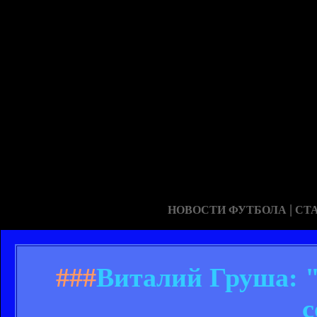
|
НОВОСТИ ФУТБОЛА
СТ
###
Виталий Груша: "
с